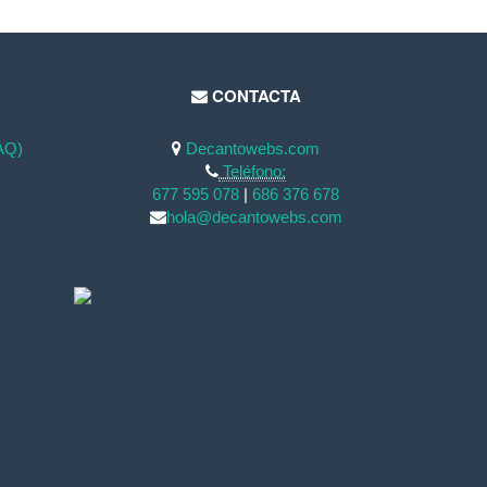
CONTACTA
AQ)
Decantowebs.com
Teléfono:
677 595 078
|
686 376 678
hola@decantowebs.com